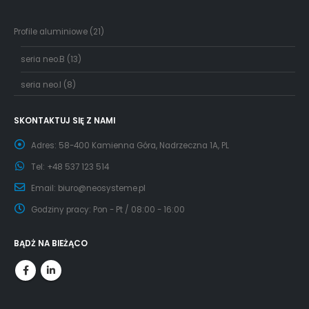
21
Profile aluminiowe
21
produktów
13
seria neo.B
13
produktów
8
seria neo.I
8
produktów
SKONTAKTUJ SIĘ Z NAMI
Adres:
58-400 Kamienna Góra, Nadrzeczna 1A, PL
Tel:
+48 537 123 514
Email:
biuro@neosysteme.pl
Godziny pracy:
Pon - Pt / 08:00 - 16:00
BĄDŻ NA BIEŻĄCO